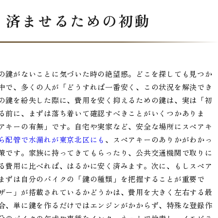
く済ませるための初動
の鍵がないことに気づいた時の絶望感。どこを探しても見つか
中で、多くの人が「どうすれば一番安く、この状況を解決でき
の鍵を紛失した際に、費用を安く抑えるための鍵は、実は「初
る前に、まずは落ち着いて確認すべきことがいくつかありま
アキーの有無」です。自宅や実家など、安全な場所にスペアキ
ら配管で水漏れが東京北区にも
、スペアキーのありかがわかっ
策です。家族に持ってきてもらったり、公共交通機関で取りに
る費用に比べれば、はるかに安く済みます。次に、もしスペア
まずは自分のバイクの「鍵の種類」を把握することが重要で
ザー」が搭載されているかどうかは、費用を大きく左右する最
合、単に鍵を作るだけではエンジンがかからず、特殊な登録作