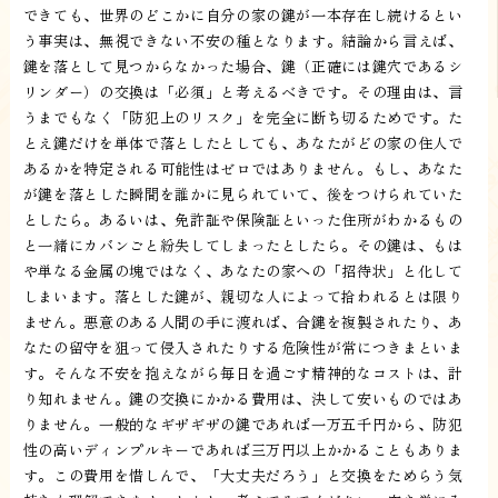
できても、世界のどこかに自分の家の鍵が一本存在し続けるとい
う事実は、無視できない不安の種となります。結論から言えば、
鍵を落として見つからなかった場合、鍵（正確には鍵穴であるシ
リンダー）の交換は「必須」と考えるべきです。その理由は、言
うまでもなく「防犯上のリスク」を完全に断ち切るためです。た
とえ鍵だけを単体で落としたとしても、あなたがどの家の住人で
あるかを特定される可能性はゼロではありません。もし、あなた
が鍵を落とした瞬間を誰かに見られていて、後をつけられていた
としたら。あるいは、免許証や保険証といった住所がわかるもの
と一緒にカバンごと紛失してしまったとしたら。その鍵は、もは
や単なる金属の塊ではなく、あなたの家への「招待状」と化して
しまいます。落とした鍵が、親切な人によって拾われるとは限り
ません。悪意のある人間の手に渡れば、合鍵を複製されたり、あ
なたの留守を狙って侵入されたりする危険性が常につきまといま
す。そんな不安を抱えながら毎日を過ごす精神的なコストは、計
り知れません。鍵の交換にかかる費用は、決して安いものではあ
りません。一般的なギザギザの鍵であれば一万五千円から、防犯
性の高いディンプルキーであれば三万円以上かかることもありま
す。この費用を惜しんで、「大丈夫だろう」と交換をためらう気