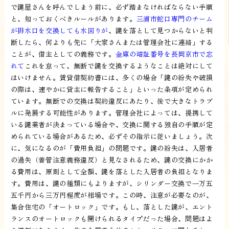
で鍵屋さんを呼んでしまう前に、必ず踏まなければならない手順
と、知っておくべきルールがあります。
三浦市蛇口専門のチーム
が排水口を交換しても水回りが
、鍵を落として見つからないと判
断したら、何よりも先に「大家さんまたは管理会社に連絡」する
ことが、借主としての義務です。
金庫の暗証番号を長岡京市で忘
れて
これを怠って、無断で鍵を交換するようなことは絶対にして
はいけません。賃貸借契約書には、多くの場合「鍵の紛失や破損
の際は、速やかに貸主に報告すること」といった条項が定められ
ています。無断での交換は契約違反にあたり、後で大きなトラブ
ルに発展する可能性があります。管理会社によっては、提携して
いる鍵業者が決まっている場合や、交換に関する独自の手順が定
められている場合があるため、必ずその指示に従いましょう。次
に、気になるのが「費用負担」の問題です。鍵の紛失は、入居者
の過失（善管注意義務違反）と見なされるため、鍵の交換にかか
る費用は、原則として全額、鍵を落とした入居者の負担となりま
す。費用は、鍵の種類にもよりますが、シリンダー交換で一万五
五千円から三万円程度が相場です。この時、注意が必要なのが、
集合住宅の「オートロック」です。もし、落とした鍵が、エント
ランスのオートロックも開けられるタイプだった場合、問題はよ