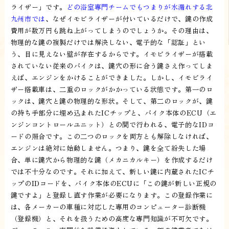
ライザー」です。
どの浴室専門チームでもつまりが水漏れする北
九州市では
、なぜイモビライザーが付いているだけで、鍵の作成
費用が数万円も跳ね上がってしまうのでしょうか。その理由は、
物理的な鍵の複製だけでは解決しない、電子的な「認証」とい
う、目に見えない壁が存在するからです。イモビライザーが搭載
されていない従来のバイクは、鍵穴の形に合う鍵さえ作ってしま
えば、エンジンをかけることができました。しかし、イモビライ
ザー搭載車は、二重のロックがかかっている状態です。第一のロ
ックは、鍵穴と鍵の物理的な形状。そして、第二のロックが、鍵
の持ち手部分に埋め込まれたICチップと、バイク本体のECU（エ
ンジンコントロールユニット）との間で行われる、電子的なIDコ
ードの照合です。この二つのロックを両方とも解除しなければ、
エンジンは絶対に始動しません。つまり、鍵を全て紛失した場
合、単に鍵穴から物理的な鍵（メカニカルキー）を作成するだけ
では不十分なのです。それに加えて、新しい鍵に内蔵されたICチ
ップのIDコードを、バイク本体のECUに「この鍵が新しい正規の
鍵ですよ」と登録し直す作業が必要になります。この登録作業に
は、各メーカーの車種に対応した専用のコンピューター診断機
（登録機）と、それを扱うための高度な専門知識が不可欠です。