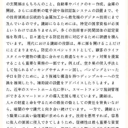
の玄関扉はもちろんのこと、自動車やバイクのキー作成、金庫の
開錠、さらには最新の電子錠や指紋認証システムの設置まで、そ
の技術領域は伝統的な金属加工から最先端のデジタル技術にまで
及んでいるのです。鍵師になるためには、特定の国家資格が必須
というわけではありませんが、多くの技術者が民間団体の認定資
格を取得し、日々進化する防犯技術に対応するために研鑽を積ん
でいます。 現代における鍵師の役割は、単に扉を開けることだけ
にとどまりません。防犯のスペシャリストとして、顧客のライフ
スタイルや建物の構造に合わせた最適なセキュリティ対策を提案
することも重要な業務の一部です。例えば、空き巣の侵入手法と
して知られるピッキングやサムターン回し、バンピングといった
手口を防ぐために、より複雑な構造を持つディンプルキーへの交
換を推奨したり、補助錠の設置をアドバイスしたりします。ま
た、近年のスマートホーム化に伴い、スマートフォンで施錠管理
ができるスマートロックの導入支援も増えています。鍵師は、
人々の財産と命を守るための最後の砦としての責任を背負いなが
ら、暗闇の中で鍵穴と向き合い続けています。 一方で、鍵師とい
う職業には高い倫理観が求められます。技術を悪用すれば、容易
に他人の領域に侵入できてしまうため、信頼性は最も重要な資質