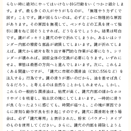
らない時に絶対にやってはいけないNG行動をいくつかご紹介しま
す。まず、最も多くの人がやりがちなのが、「無理やり力ずくで
回す」ことです。鍵が回らないのは、必ずどこかに物理的な原因
があります。その原因を無視して、ペンチなどの工具を使って強
引に鍵をねじ回そうとすれば、どうなるでしょうか。結果は明白
です。鍵がポッキリと鍵穴の中で折れてしまうか、あるいはシリ
ンダー内部の精密な部品が破損してしまいます。鍵が折れてしま
えば、鍵穴から破片を取り出す専門的な作業が必要になり、シリ
ンダーが壊れれば、錠前全体の交換が必要になります。いずれに
せよ、事態は最悪の方向へと進んでしまいます。次に、これもよ
くある間違いですが、「鍵穴に市販の潤滑油（CRC-556など）を
注入する」行為です。鍵の滑りが悪いのだから、油を差せば良く
なるだろう、と考えるのは自然なことかもしれません。しかし、
これらの一般的な潤滑油は、粘度が高く、鍵穴内部の細かなホコ
リやゴミを吸着し、粘土状の塊にしてしまいます。一時的に滑り
が良くなったように感じても、時間が経つと、この塊が原因でさ
らに深刻な動作不良を引き起こすのです。鍵穴に潤滑剤を使う場
合は、必ず「鍵穴専用」と表示された、粉末（パウダー）タイプ
のものを使用してください。さらに、鍵穴の内部を掃除しようと