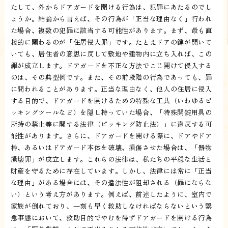
たして、外からドアガードを開ける行為は、犯罪にあたるのでし
ょうか。結論から言えば、その行為が「正当な理由なく」行われ
た場合、複数の犯罪に該当する可能性があります。まず、最も直
接的に関わるのが「住居侵入罪」です。たとえドアの鍵が開いて
いても、居住者の意思に反して敷地や建物内に立ち入れば、この
罪が成立します。ドアガードを不正な方法でこじ開けて侵入する
のは、その典型例です。また、その前段階の行為であっても、罪
に問われることがあります。正当な理由なく、他人の住居に侵入
する目的で、ドアガードを開けるための特殊な工具（いわゆるピ
ッキングツールなど）を隠し持っていた場合、「特殊開錠用具の
所持の禁止等に関する法律（ピッキング防止法）」に違反する可
能性があります。さらに、ドアガードを開ける際に、ドアやドア
枠、あるいはドアガード本体を破壊、損傷させた場合は、「器物
損壊罪」が成立します。これらの法律は、私たちの平穏な生活と
財産を守るために存在しています。しかし、法律には常に「正当
な理由」がある場合には、その違法性が阻却される（罪にならな
い）という考え方があります。例えば、前述したように、室内で
家族が倒れており、一刻も早く救助しなければならないという緊
急事態において、救助目的でやむを得ずドアガードを開ける行為